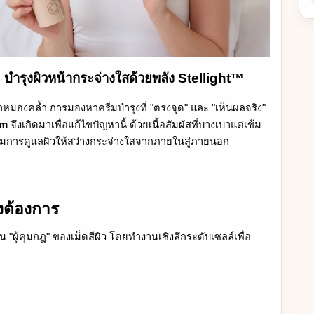
ำรุงผิวหน้ากระจ่างใสด้วยพลัง Stellight™
มองคล้ำ การมองหาครีมบำรุงที่ "ตรงจุด" และ "เห็นผลจริง"
am
จึงเกิดมาเพื่อแก้ไขปัญหานี้ ด้วยเนื้อสัมผัสที่บางเบาแต่เข้ม
ยามการดูแลผิวให้สว่างกระจ่างใสจากภายในสู่ภายนอก
งต้องการ
น "ผู้คุมกฎ" ของเม็ดสีผิว โดยทำงานเชิงลึกระดับเซลล์เพื่อ